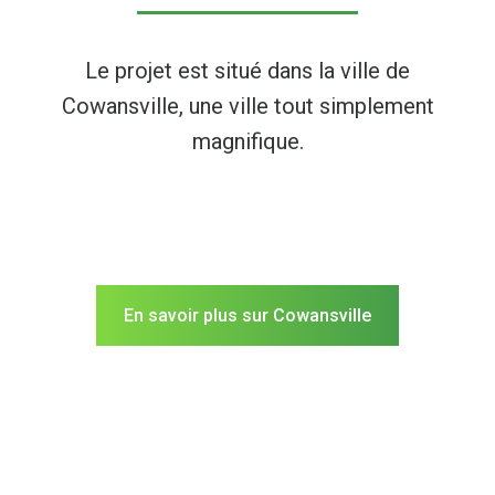
Le projet est situé dans la ville de
Cowansville, une ville tout simplement
magnifique.
Cowansville est une ville à dimension humaine offrant
tous les services, au centre d’une offre touristique
abondante. Un lieu où la qualité de vie des citoyens est
privilégiée, où l’accessibilité à la propriété est favorisée,
où l’activité sportive et la vie communautaire sont une
priorité.
En savoir plus sur Cowansville